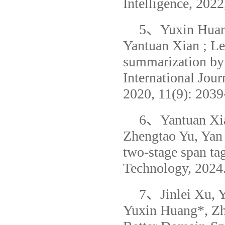
Intelligence, 2022
5、Yuxin Huang
Yantuan Xian ; Le
summarization by 
International Jou
2020, 11(9): 203
6、Yantuan Xia
Zhengtao Yu, Yan 
two-stage span ta
Technology, 2024
7、Jinlei Xu, Y
Yuxin Huang*, Zhe