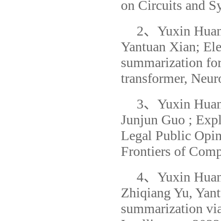
on Circuits and S
2、Yuxin Huang
Yantuan Xian; Ele
summarization for
transformer, Neu
3、Yuxin Huang
Junjun Guo ; Exp
Legal Public Opi
Frontiers of Comp
4、Yuxin Huang
Zhiqiang Yu, Yant
summarization via