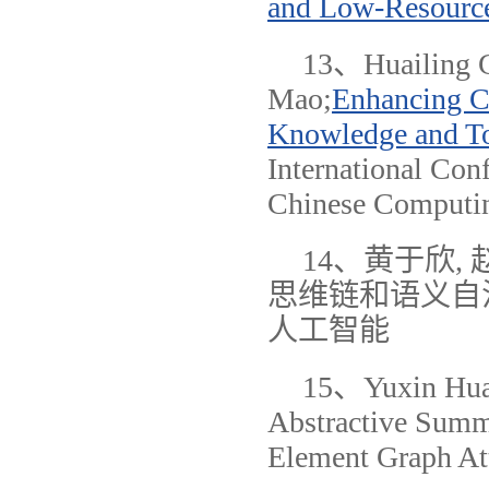
and Low-Resource
13、Huailing G
Mao;
Enhancing C
Knowledge and To
International Con
Chinese Computi
14、黄于欣, 
思维链和语义自
人工智能
15、Yuxin Huan
Abstractive Summ
Element Graph Att