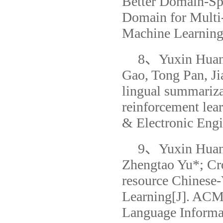
Better Domain-Sp
Domain for Multi
Machine Learning
8、Yuxin Huang
Gao, Tong Pan, Ji
lingual summariza
reinforcement lea
& Electronic Engi
9、Yuxin Huang
Zhengtao Yu*; Cr
resource Chinese
Learning[J]. ACM
Language Informat