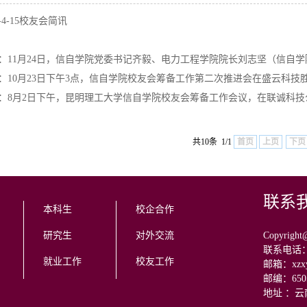
2-4-15校友会简讯
讯：11月24日，信自学院党委书记齐毅、电力工程学院院长刘志坚（信自学
讯：10月23日下午3点，信自学院校友会筹备工作第二次推进会在盛云科技
讯：8月2日下午，昆明理工大学信自学院校友会筹备工作会议，在联诚科
共10条 1/1
首页
上页
下页
联系
本科生
校企合作
研究生
对外交流
Copyr
联系电话：08
就业工作
校友工作
邮箱：xzxy@
邮编：650
地址 ：