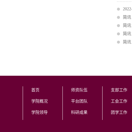
202
简讯
​简
​简
​简
首页
师资队伍
支部工作
学院概况
平台团队
工会工作
学院领导
科研成果
团学工作